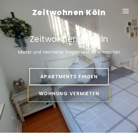
Zeitwohnen Köln
Home
Zeitwohnen in Köln
Apartments
Mieter und Vermieter fragen und wir antworten
Veedel guide
Für Vermieter
APARTMENTS FINDEN
Service / FAQ
WOHNUNG VERMIETEN
Blog / Magazin